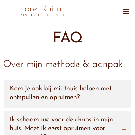
FAQ
Over mijn methode & aanpak
Kom je ook bij mij thuis helpen met
ontspullen en opruimen?
Nee, ik kom bewust
niet
aan huis.
Ik schaam me voor de chaos in mijn
Mijn trajecten en cursussen zijn zo opgebouwd
huis. Moet ik eerst opruimen voor