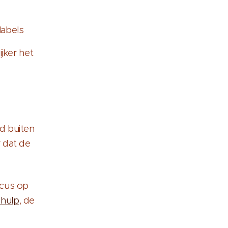
labels
jker het
d buiten
r dat de
ocus op
ehulp
, de