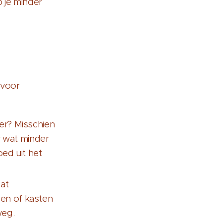
b je minder
rvoor
aper? Misschien
r wat minder
ed uit het
dat
en of kasten
weg.