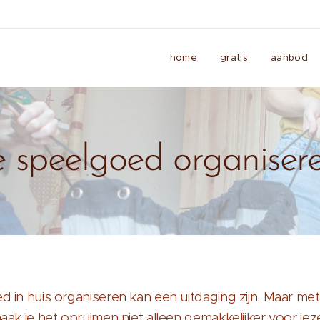
home
gratis
aanbod
e speelgoed organiser
 in huis organiseren kan een uitdaging zijn. Maar me
aak je het opruimen niet alleen gemakkelijker voor jez