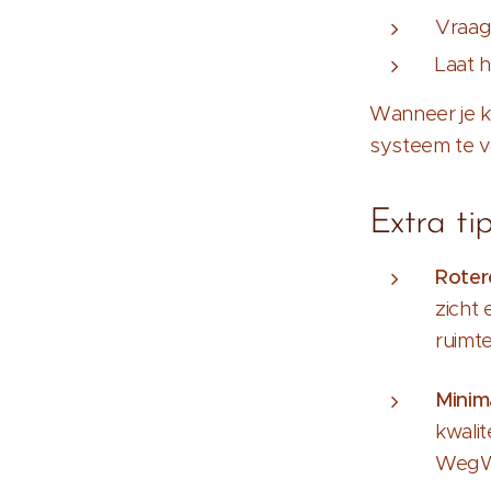
Vraag
Laat h
Wanneer je ki
systeem te v
Extra ti
Roter
zicht 
ruimte
Minima
kwalit
WegWi