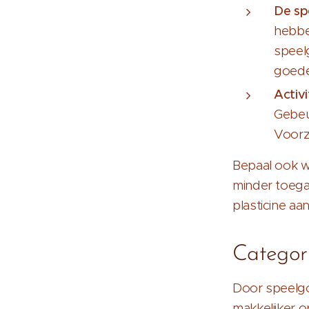
De sp
hebbe
speelg
goede
Activi
Gebeu
Voorz
Bepaal ook wa
minder toegan
plasticine aa
Categori
Door speelgo
makkelijker o