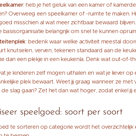
eelkamer
: heb je het geluk van een kamer of kamerde
n? Overweeg een speelkamer of -ruimte te maken. H
oed misschien al wat meer zichtbaar bewaard blijven. A
 basisorganisatie belangrijk om snel te kunnen oprui
teitenplek
: bedenk waar welke activiteit meestal door
rt knutselen, verven, tekenen standaard aan de keuk
ie dan een plekje in een keukenla. Denk wat out-of-th
t je kinderen zelf mogen uithalen en wat je liever op 
kelijke plek bewaart. Weet jij graag wanneer ze met v
n de slag gaan? Zet het dan wat hoger, zodat enkel jij 
seer speelgoed: soort per soort
ed te sorteren op categorie wordt het overzichtelijk
p te bergen.