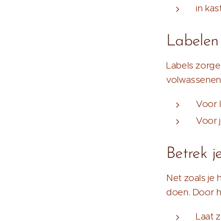
in ka
Labelen
Labels zorgen
volwassenen in
Voor 
Voor j
Betrek j
Net zoals je
doen. Door h
Laat 