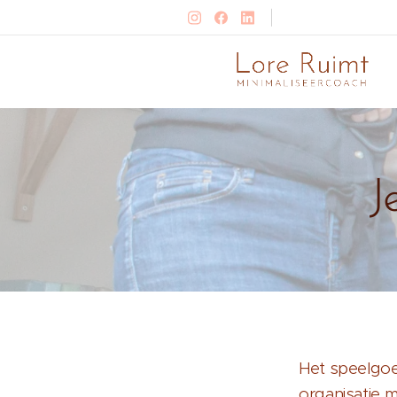
J
Het speelgoed
organisatie m