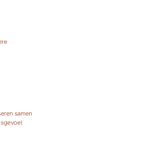
ere
iseren samen
dsgevoel.