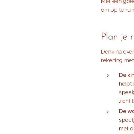
Met een goede
om op te rui
Plan je 
Denk na over 
rekening met
De ki
helpt
speel
zicht b
De w
speel
met d