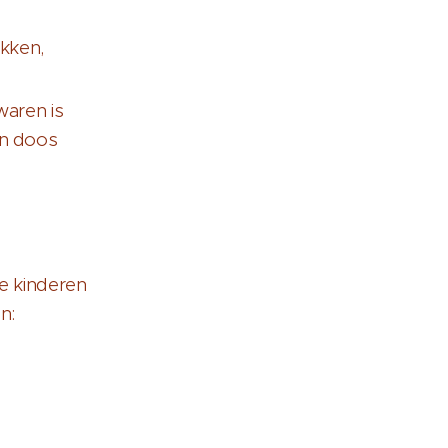
okken,
waren is
én doos
je kinderen
n: