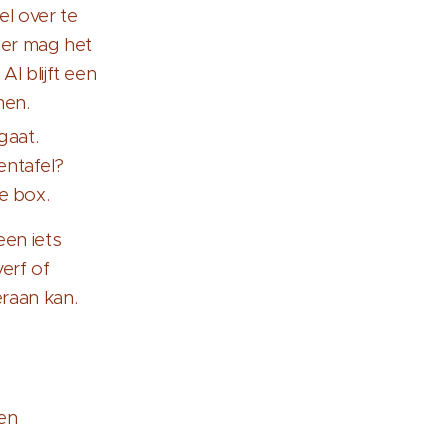
el over te
ier mag het
l blijft een
men.
gaat.
entafel?
e box.
een iets
erf of
eraan kan.
 en