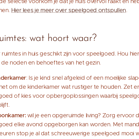
 selectie voorkom je dat je huis overvol raakt en he
men.
Hier lees je meer over speelgoed ontspullen
.
ruimtes: wat hoort waar?
ruimtes in huis geschikt zijn voor speelgoed. Hou hie
 de noden en behoeftes van het gezin.
nderkamer
: Is je kind snel afgeleid of een moeilijke sl
 het om de kinderkamer wat rustiger te houden. Zet e
goed of kies voor opbergoplossingen waarbij speelgo
lijft.
oonkamer:
wil je een opgeruimde living? Zorg ervoor 
goed elke avond opgeborgen kan worden. Met mand
euren stop je al dat schreeuwerige speelgoed mooi 