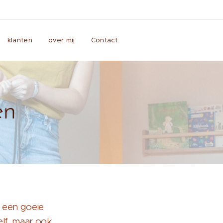
klanten
over mij
Contact
en
t een goeie
elf, maar ook