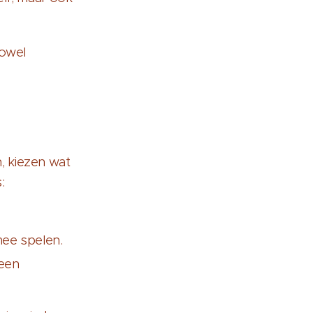
zowel
n, kiezen wat
:
mee spelen.
leen