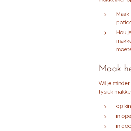
Maak
potlod
Hou j
makke
moete
Maak het
Wil je minder
fysiek makkel
op ki
in op
in doo