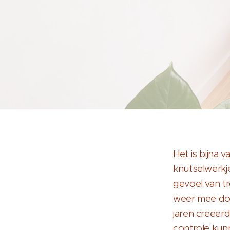
Het is bijna 
knutselwerkj
gevoel van t
weer mee doe
jaren creëer
controle ku