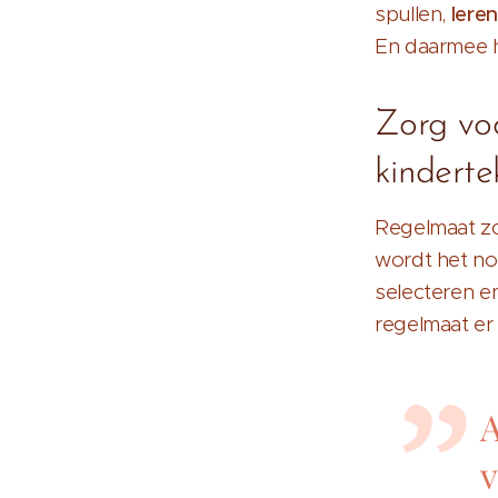
spullen,
lere
En daarmee h
Zorg voo
kindert
Regelmaat zo
wordt het noo
selecteren en
regelmaat er
A
v