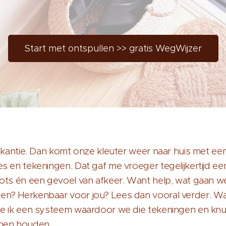
Start met ontspullen >> gratis WegWijzer
vakantie. Dan komt onze kleuter weer naar huis met een
es en tekeningen. Dat gaf me vroeger tegelijkertijd e
rots én een gevoel van afkeer. Want help, wat gaan w
n? Herkenbaar voor jou? Lees dan vooral verder. W
de ik een systeem waardoor we die tekeningen en knu
nnen houden.