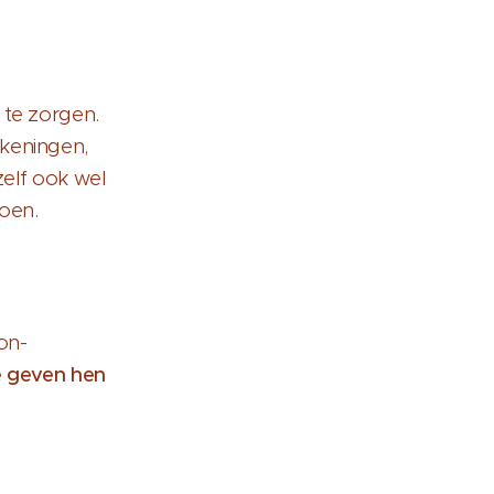
 te zorgen.
ekeningen,
zelf ook wel
doen.
on-
 geven hen