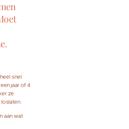
omen
 Moet
e.
 heel snel
een jaar of 4
ker ze
 loslaten.
n aan wat