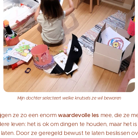
Mijn dochter selecteert welke knutsels ze wil bewaren
ijgen ze zo een enorm
waardevolle les
mee, die ze m
dere leven: het is ok om dingen te houden, maar het i
 laten. Door ze geregeld bewust te laten beslissen o