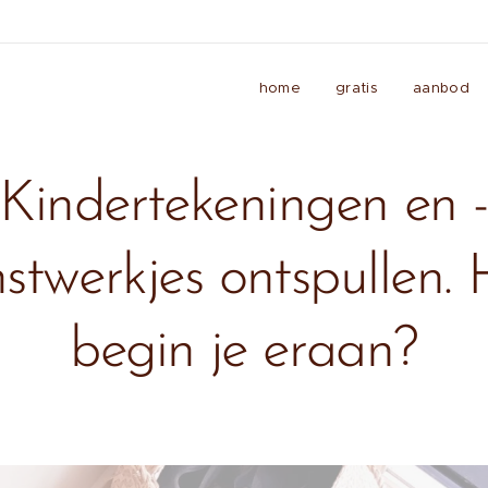
home
gratis
aanbod
Kindertekeningen en 
stwerkjes ontspullen.
begin je eraan?