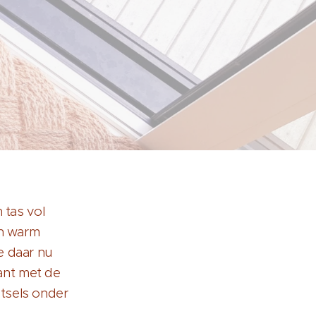
 tas vol
en warm
e daar nu
ant met de
tsels onder