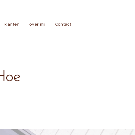
klanten
over mij
Contact
-
 Hoe