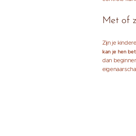
Met of z
Zijn je kinde
kan je hen be
dan beginnen
eigenaarscha