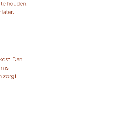
te houden.
later.
kost. Dan
en is
n zorgt