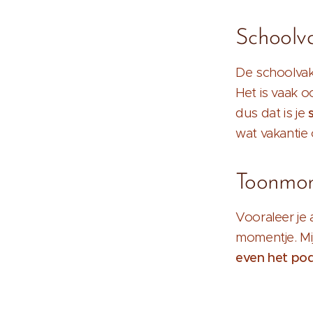
Schoolva
De schoolvaka
Het is vaak 
dus dat is je
wat vakantie
Toonmom
Vooraleer je 
momentje. Mij
even het po