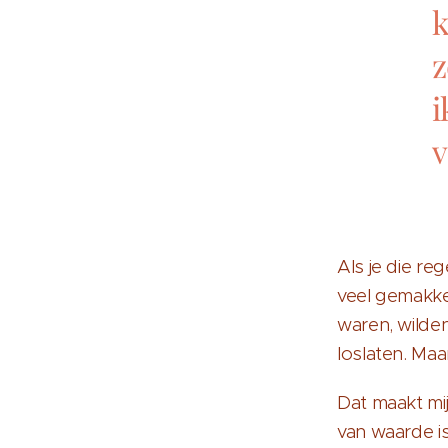
k
z
i
v
Als je die re
veel gemakkel
waren, wilde
loslaten. Maa
Dat maakt mi
van waarde is