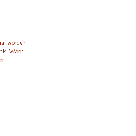
,
aar
worden
els. Want
en