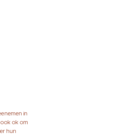
eenemen in
s ook ok om
ver hun