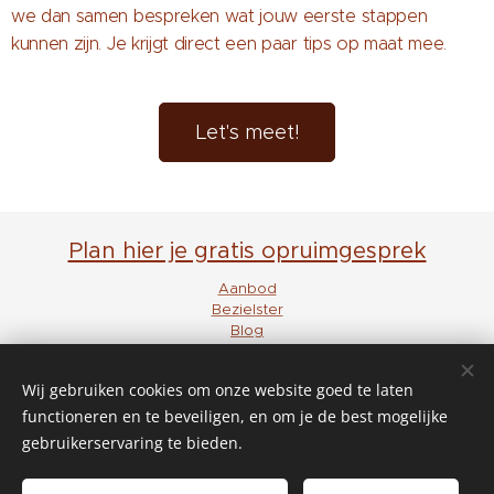
we dan samen bespreken wat jouw eerste stappen
kunnen zijn. Je krijgt direct een paar tips op maat mee.
Let's meet!
Plan hier je gratis opruimgesprek
Aanbod
Bezielster
Blog
FAQ
Klanten
Wij gebruiken cookies om onze website goed te laten
Disclaimer en privacy
Voorwaarden
functioneren en te beveiligen, en om je de best mogelijke
gebruikerservaring te bieden.
Lore Tanghe ● Minimaliseer- en opruimcoach